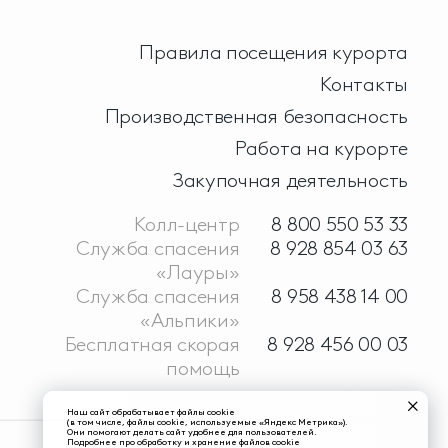
Правила посещения курорта
Контакты
Производственная безопасность
Работа на курорте
Закупочная деятельность
Колл-центр
8 800 550 53 33
Служба спасения
8 928 854 03 63
«Лауры»
Служба спасения
8 958 438 14 00
«Альпики»
Бесплатная скорая
8 928 456 00 03
помощь
Наш сайт обрабатывает файлы cookie
(в том числе, файлы cookie, используемые «Яндекс Метрика»).
Они помогают делать сайт удобнее для пользователей.
Подробнее про обработку и хранение файлов cookie