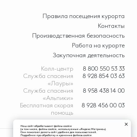
Правила посещения курорта
Контакты
Производственная безопасность
Работа на курорте
Закупочная деятельность
Колл-центр
8 800 550 53 33
Служба спасения
8 928 854 03 63
«Лауры»
Служба спасения
8 958 438 14 00
«Альпики»
Бесплатная скорая
8 928 456 00 03
помощь
Наш сайт обрабатывает файлы cookie
(в том числе, файлы cookie, используемые «Яндекс Метрика»).
Они помогают делать сайт удобнее для пользователей.
Подробнее про обработку и хранение файлов cookie