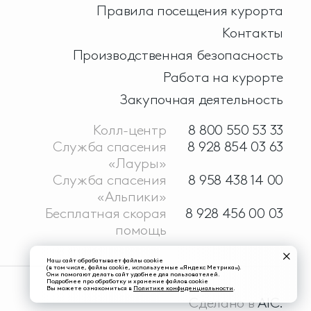
Правила посещения курорта
Контакты
Производственная безопасность
Работа на курорте
Закупочная деятельность
Колл-центр
8 800 550 53 33
Служба спасения
8 928 854 03 63
«Лауры»
Служба спасения
8 958 438 14 00
«Альпики»
Бесплатная скорая
8 928 456 00 03
помощь
Наш сайт обрабатывает файлы cookie
(в том числе, файлы cookie, используемые «Яндекс Метрика»).
Они помогают делать сайт удобнее для пользователей.
Подробнее про обработку и хранение файлов cookie
Вы можете ознакомиться в
Политике конфиденциальности
.
Сделано в
AIC.