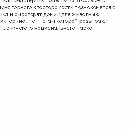
, как смастерить поделку из вторсырья.
ауне горного кластера гости познакомятся с
ка и смастерят домик для животных.
 викторина, по итогам которой разыграют
т Сочинского национального парка.